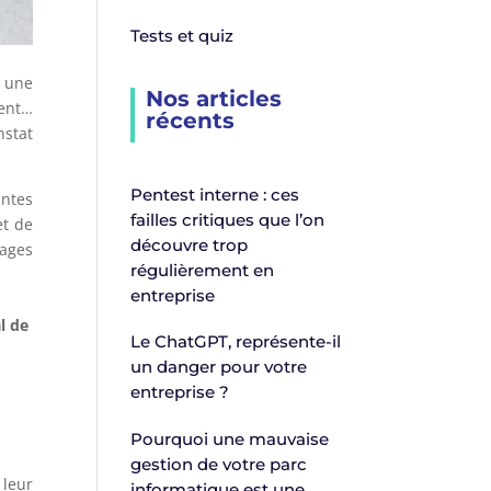
Tests et quiz
t une
Nos articles
ient…
récents
nstat
Pentest interne : ces
antes
failles critiques que l’on
et de
découvre trop
sages
régulièrement en
entreprise
l de
Le ChatGPT, représente-il
un danger pour votre
entreprise ?
Pourquoi une mauvaise
gestion de votre parc
 leur
informatique est une