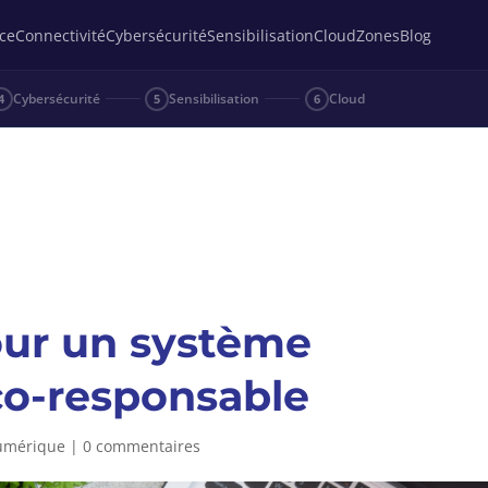
ce
Connectivité
Cybersécurité
Sensibilisation
Cloud
Zones
Blog
Cybersécurité
Sensibilisation
Cloud
4
5
6
our un système
co-responsable
numérique
|
0 commentaires