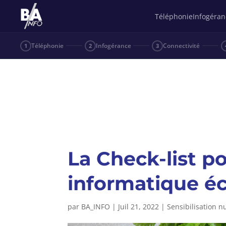
Téléphonie
Infogéran
Téléphonie
Infogérance
Connectivité
1
2
3
La Check-list p
informatique é
par
BA_INFO
|
Juil 21, 2022
|
Sensibilisation 