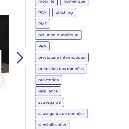
mobilité
numérique
PCA
phishing
PME
pollution numérique
PRA
prestataire informatique
Test : Quel adepte de l’écologie digitale êtes-vou
protection des données
Lire plus
prévention
Résilience
sauvegarde
sauvegarde de données
sensibilisation