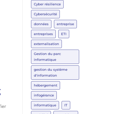
Cyber résilience
Cybersécurité
données
entreprise
entreprises
ETI
externalisation
Gestion du parc
informatique
gestion du système
d'information
hébergement
g
infogérance
informatique
IT
fier