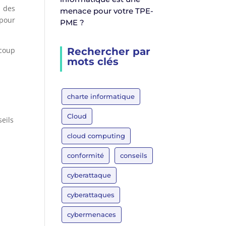
, des
menace pour votre TPE-
 pour
PME ?
Rechercher par
coup
mots clés
charte informatique
Cloud
eils
cloud computing
conformité
conseils
cyberattaque
cyberattaques
cybermenaces