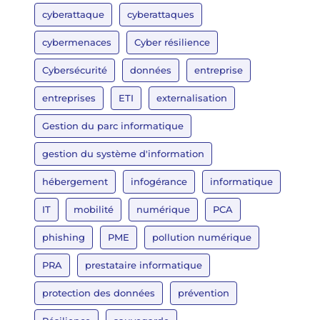
cyberattaque
cyberattaques
cybermenaces
Cyber résilience
Cybersécurité
données
entreprise
entreprises
ETI
externalisation
Gestion du parc informatique
gestion du système d'information
hébergement
infogérance
informatique
IT
mobilité
numérique
PCA
phishing
PME
pollution numérique
PRA
prestataire informatique
protection des données
prévention