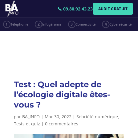
📞 09.80.92.43.23
AUDIT GRATUIT
1
Téléphonie
2
Infogérance
3
Connectivité
4
Cybersécurité
Test : Quel adepte de
l’écologie digitale êtes-
vous ?
par
BA_INFO
|
Mar 30, 2022
|
Sobriété numérique
,
Tests et quiz
|
0 commentaires