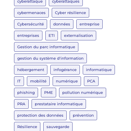
cyberattaque
cyberattaques
cybermenaces
Cyber résilience
Cybersécurité
données
entreprise
entreprises
ETI
externalisation
Gestion du parc informatique
gestion du système d'information
hébergement
infogérance
informatique
IT
mobilité
numérique
PCA
phishing
PME
pollution numérique
PRA
prestataire informatique
protection des données
prévention
Résilience
sauvegarde