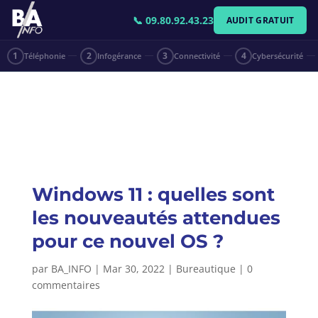
📞 09.80.92.43.23
AUDIT GRATUIT
1
Téléphonie
2
Infogérance
3
Connectivité
4
Cybersécurité
Windows 11 : quelles sont
les nouveautés attendues
pour ce nouvel OS ?
par
BA_INFO
|
Mar 30, 2022
|
Bureautique
|
0
commentaires