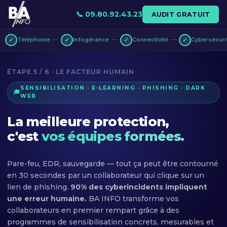
📞 09.80.92.43.23
AUDIT GRATUIT
Téléphonie
Infogérance
Connectivité
Cybersécuri
✓
✓
✓
✓
ÉTAPE 5 / 6 · LE FACTEUR HUMAIN
SENSIBILISATION · E-LEARNING · PHISHING · DARK
🎓
WEB
La meilleure protection,
c'est
vos équipes formées.
Pare-feu, EDR, sauvegarde — tout ça peut être contourné
en 30 secondes par un collaborateur qui clique sur un
lien de phishing.
90% des cyberincidents impliquent
une erreur humaine.
BA INFO transforme vos
collaborateurs en premier rempart grâce à des
programmes de sensibilisation concrets, mesurables et