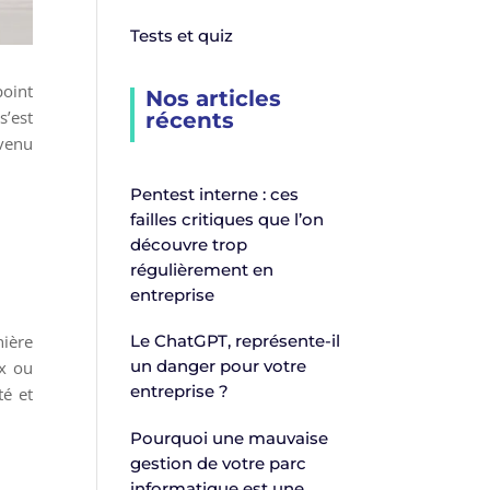
Tests et quiz
point
Nos articles
s’est
récents
evenu
Pentest interne : ces
failles critiques que l’on
découvre trop
régulièrement en
entreprise
ière
Le ChatGPT, représente-il
un danger pour votre
ux ou
entreprise ?
té et
Pourquoi une mauvaise
gestion de votre parc
informatique est une