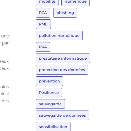
mobilité
numérique
PCA
phishing
PME
t une
pollution numérique
r par
PRA
prestataire informatique
seaux
 deux
protection des données
prévention
moins
Résilience
insi
e des
sauvegarde
sauvegarde de données
sensibilisation