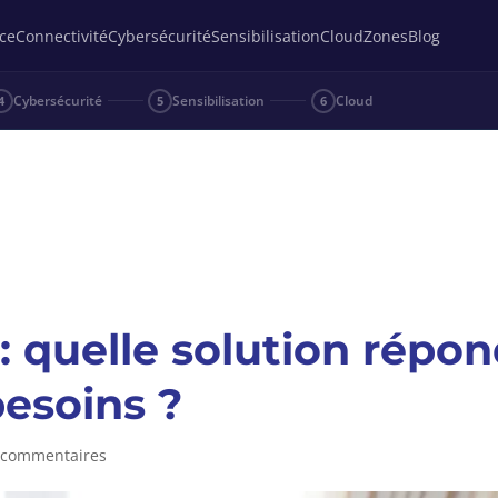
ce
Connectivité
Cybersécurité
Sensibilisation
Cloud
Zones
Blog
Cybersécurité
Sensibilisation
Cloud
4
5
6
: quelle solution répo
besoins ?
 commentaires