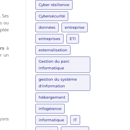
Cyber résilience
. Ses
Cybersécurité
gs ou
données
entreprise
aptée
entreprises
ETI
rs
à
externalisation
er un
Gestion du parc
informatique
gestion du système
d'information
hébergement
infogérance
oyons
informatique
IT