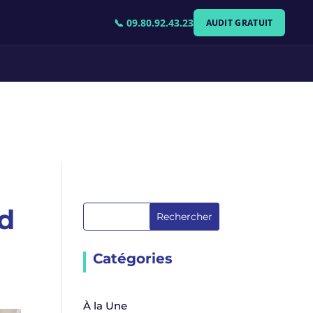
📞 09.80.92.43.23
AUDIT GRATUIT
nd
Rechercher
Catégories
À la Une