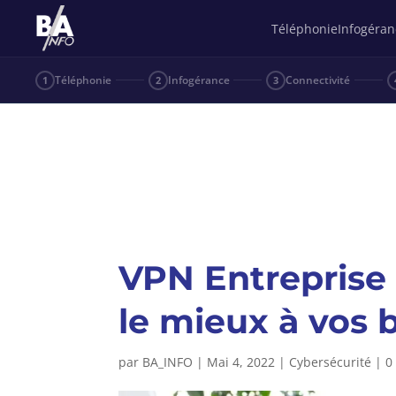
Téléphonie
Infogéran
Téléphonie
Infogérance
Connectivité
1
2
3
VPN Entreprise 
le mieux à vos 
par
BA_INFO
|
Mai 4, 2022
|
Cybersécurité
|
0