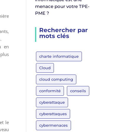
menace pour votre TPE-
PME ?
ière
Rechercher par
ants,
mots clés
.
u en
 plus
charte informatique
Cloud
cloud computing
conformité
conseils
cyberattaque
cyberattaques
et le
cybermenaces
iveau