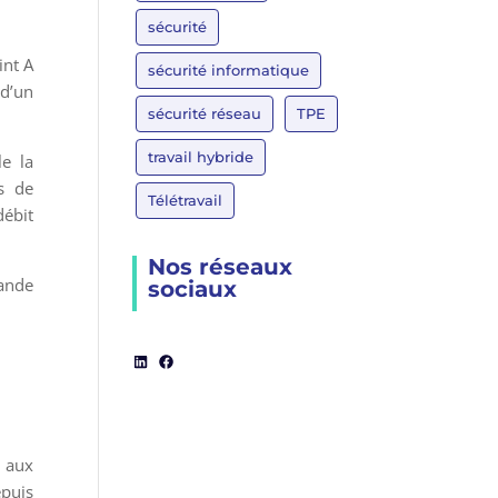
sécurité
int A
sécurité informatique
 d’un
sécurité réseau
TPE
travail hybride
le la
ns de
Télétravail
débit
Nos réseaux
bande
sociaux
LinkedIn
Facebook
t aux
epuis