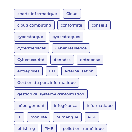
charte informatique
Cloud
cloud computing
conformité
conseils
cyberattaque
cyberattaques
cybermenaces
Cyber résilience
Cybersécurité
données
entreprise
entreprises
ETI
externalisation
Gestion du parc informatique
gestion du système d'information
hébergement
infogérance
informatique
IT
mobilité
numérique
PCA
phishing
PME
pollution numérique