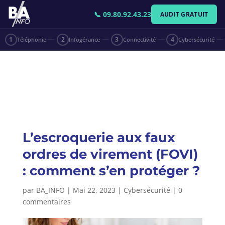
📞 09.80.92.43.23
AUDIT GRATUIT
1
Téléphonie
2
Infogérance
3
Connectivité
4
Cybersécurité
L’escroquerie aux faux
ordres de virement (FOVI)
: comment s’en protéger ?
par
BA_INFO
|
Mai 22, 2023
|
Cybersécurité
|
0
commentaires