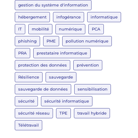
gestion du système d'information
hébergement
infogérance
informatique
IT
mobilité
numérique
PCA
phishing
PME
pollution numérique
PRA
prestataire informatique
protection des données
prévention
Résilience
sauvegarde
sauvegarde de données
sensibilisation
sécurité
sécurité informatique
sécurité réseau
TPE
travail hybride
Télétravail