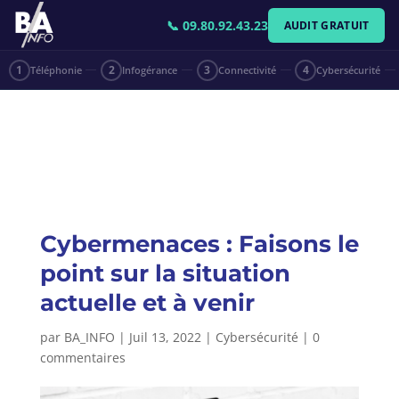
📞 09.80.92.43.23
AUDIT GRATUIT
1
Téléphonie
2
Infogérance
3
Connectivité
4
Cybersécurité
Cybermenaces : Faisons le
point sur la situation
actuelle et à venir
par
BA_INFO
|
Juil 13, 2022
|
Cybersécurité
|
0
commentaires