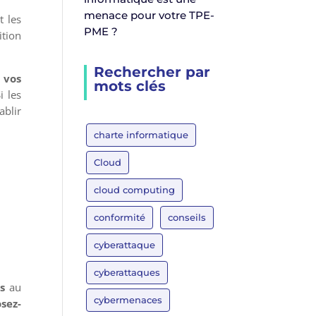
menace pour votre TPE-
t les
PME ?
ition
Rechercher par
 vos
mots clés
i les
ablir
charte informatique
Cloud
cloud computing
conformité
conseils
cyberattaque
cyberattaques
s
au
cybermenaces
sez-