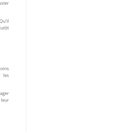
uster
Qu’il
lutôt
soins
r les
rager
 leur