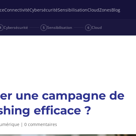
ce
Connectivité
Cybersécurité
Sensibilisation
Cloud
Zones
Blog
Cybersécurité
Sensibilisation
Cloud
4
5
6
ser une campagne de
shing efficace ?
 numérique
|
0 commentaires