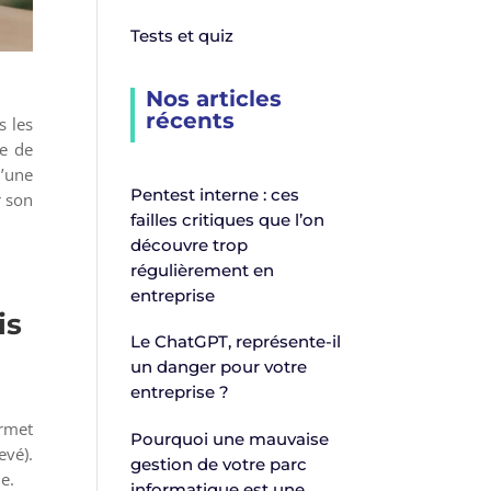
Tests et quiz
Nos articles
récents
s les
ce de
d’une
Pentest interne : ces
r son
failles critiques que l’on
découvre trop
régulièrement en
entreprise
is
Le ChatGPT, représente-il
un danger pour votre
entreprise ?
ermet
Pourquoi une mauvaise
evé).
gestion de votre parc
e.
informatique est une