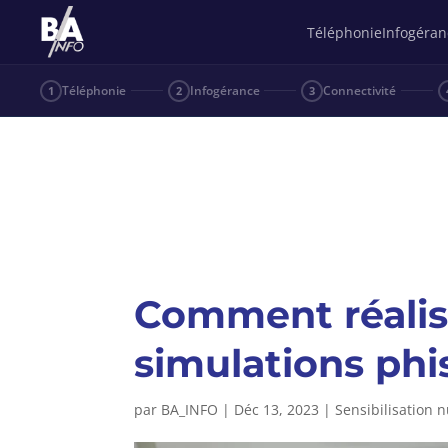
Téléphonie
Infogéran
Téléphonie
Infogérance
Connectivité
1
2
3
Comment réali
simulations phi
par
BA_INFO
|
Déc 13, 2023
|
Sensibilisation