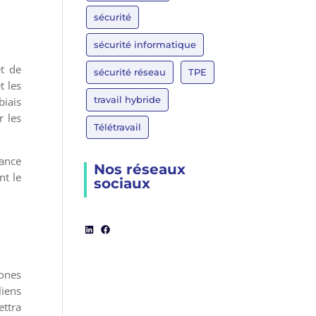
sécurité
sécurité informatique
et de
sécurité réseau
TPE
t les
travail hybride
biais
r les
Télétravail
dance
Nos réseaux
nt le
sociaux
LinkedIn
Facebook
zones
liens
ettra