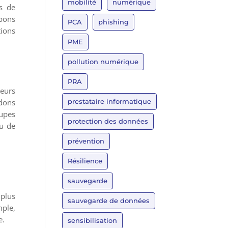
mobilité
numérique
s de
bons
PCA
phishing
tions
PME
pollution numérique
PRA
teurs
prestataire informatique
ndons
oupes
protection des données
au de
prévention
Résilience
sauvegarde
 plus
sauvegarde de données
mple,
e.
sensibilisation