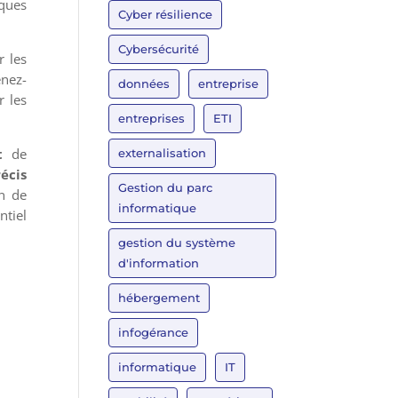
lques
Cyber résilience
Cybersécurité
r les
enez-
données
entreprise
r les
entreprises
ETI
t
de
externalisation
récis
Gestion du parc
in de
informatique
ntiel
gestion du système
d'information
hébergement
infogérance
informatique
IT