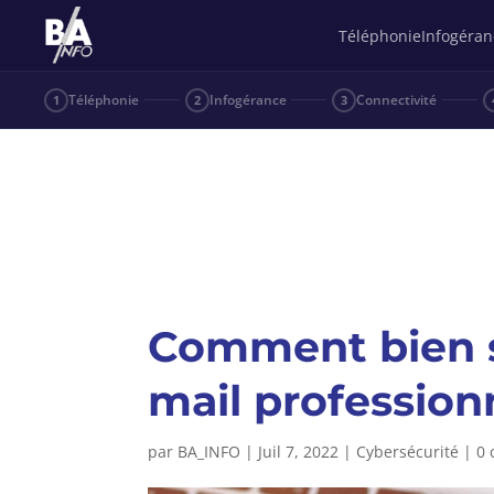
Téléphonie
Infogéran
Téléphonie
Infogérance
Connectivité
1
2
3
Comment bien s
mail profession
par
BA_INFO
|
Juil 7, 2022
|
Cybersécurité
|
0 