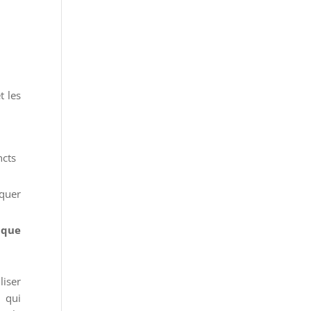
t les
ncts
iquer
 que
liser
 qui