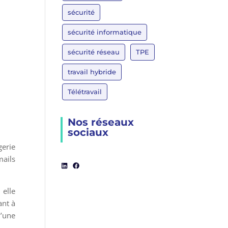
sécurité
sécurité informatique
sécurité réseau
TPE
travail hybride
Télétravail
Nos réseaux
sociaux
gerie
mails
LinkedIn
Facebook
 elle
ant à
u’une