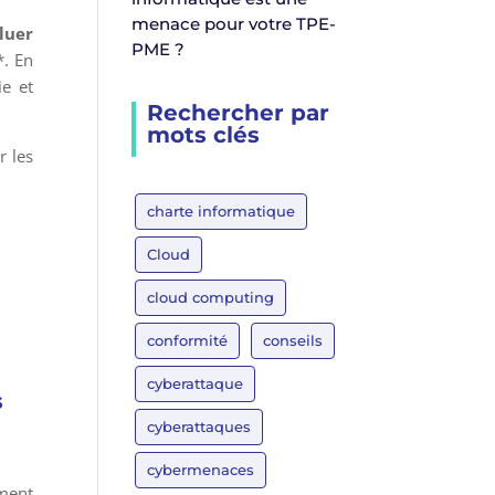
menace pour votre TPE-
luer
PME ?
*. En
ie et
Rechercher par
mots clés
r les
charte informatique
Cloud
cloud computing
conformité
conseils
cyberattaque
s
cyberattaques
cybermenaces
ement