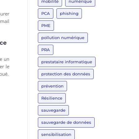
mobilité
numérique
surer
PCA
phishing
-mail
PME
pollution numérique
nce
PRA
ue un
prestataire informatique
er le
houé.
protection des données
prévention
Résilience
sauvegarde
sauvegarde de données
sensibilisation