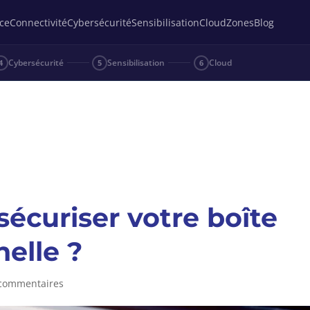
ce
Connectivité
Cybersécurité
Sensibilisation
Cloud
Zones
Blog
Cybersécurité
Sensibilisation
Cloud
4
5
6
écuriser votre boîte
nelle ?
commentaires