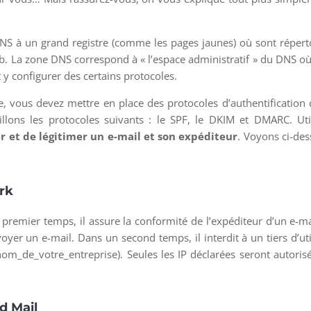
S à un grand registre (comme les pages jaunes) où sont répert
. La zone DNS correspond à « l’espace administratif » du DNS où
y configurer des certains protocoles.
e, vous devez mettre en place des protocoles d’authentification
lons les protocoles suivants : le SPF, le DKIM et DMARC. Uti
r et de légitimer un e-mail et son expéditeur
. Voyons ci-de
rk
premier temps, il assure la conformité de l’expéditeur d’un e-ma
nvoyer un e-mail. Dans un second temps, il interdit à un tiers d’uti
_de_votre_entreprise). Seules les IP déclarées seront autoris
d Mail