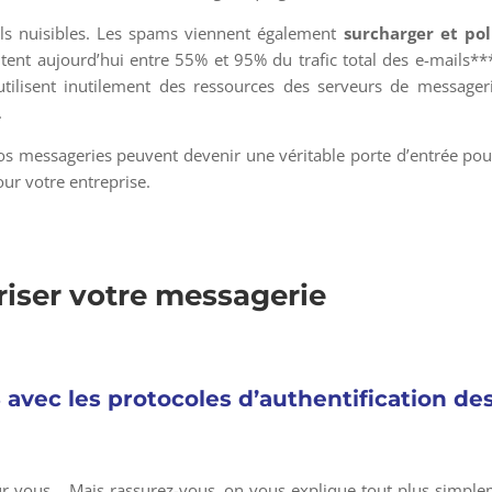
uls nuisibles. Les spams viennent également
surcharger et pol
entent aujourd’hui entre 55% et 95% du trafic total des e-mails**
utilisent inutilement des ressources des serveurs de messager
.
os messageries peuvent devenir une véritable porte d’entrée pou
our votre entreprise.
riser votre messagerie
avec les protocoles d’authentification de
our vous… Mais rassurez-vous, on vous explique tout plus simpl