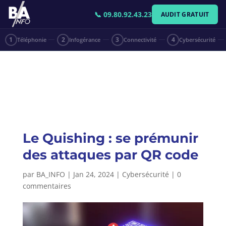
📞 09.80.92.43.23
AUDIT GRATUIT
1
Téléphonie
2
Infogérance
3
Connectivité
4
Cybersécurité
Le Quishing : se prémunir
des attaques par QR code
par
BA_INFO
|
Jan 24, 2024
|
Cybersécurité
|
0
commentaires